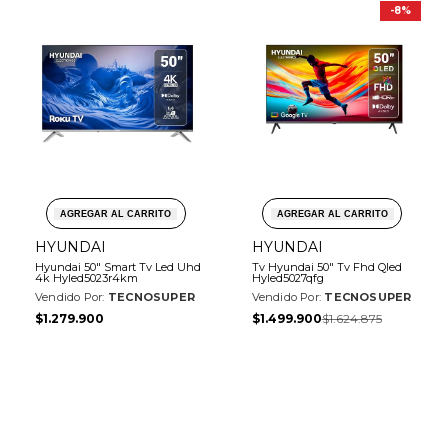
-
8
%
AGREGAR AL CARRITO
AGREGAR AL CARRITO
HYUNDAI
HYUNDAI
Hyundai 50" Smart Tv Led Uhd
Tv Hyundai 50" Tv Fhd Qled
4k Hyled5023r4km
Hyled5027qfg
Vendido Por:
TECNOSUPER
Vendido Por:
TECNOSUPER
Precio
Precio
Precio
$1.279.900
$1.499.900
$1.624.875
de
de
regular
Llévalo a crédito con
Llévalo a crédito con
venta
venta