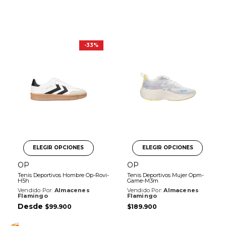
-
33
%
ELEGIR OPCIONES
ELEGIR OPCIONES
OP
OP
Tenis Deportivos Hombre Op-Rovi-
Tenis Deportivos Mujer Opm-
H5h
Game-M3m
Vendido Por:
Almacenes
Vendido Por:
Almacenes
Flamingo
Flamingo
Precio
Desde
Precio
$99.900
$189.900
de
de
Llévalo a crédito con
Llévalo a crédito con
venta
venta