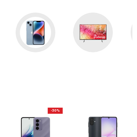
Celulares
Televisores
Lo Mejor En Tecnología
-
30
%