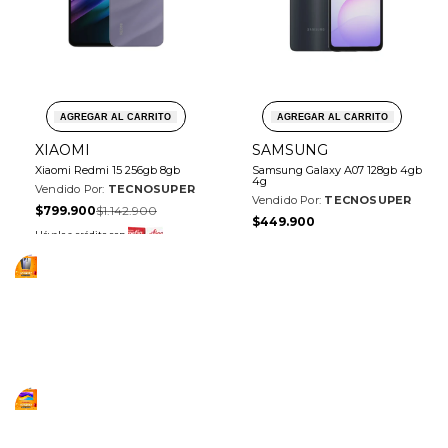
AGREGAR AL CARRITO
AGREGAR AL CARRITO
XIAOMI
SAMSUNG
Xiaomi Redmi 15 256gb 8gb
Samsung Galaxy A07 128gb 4gb
4g
Vendido Por:
TECNOSUPER
Vendido Por:
TECNOSUPER
Precio
Precio
$799.900
$1.142.900
Precio
$449.900
de
regular
de
Llévalo a crédito con
venta
Llévalo a crédito con
venta