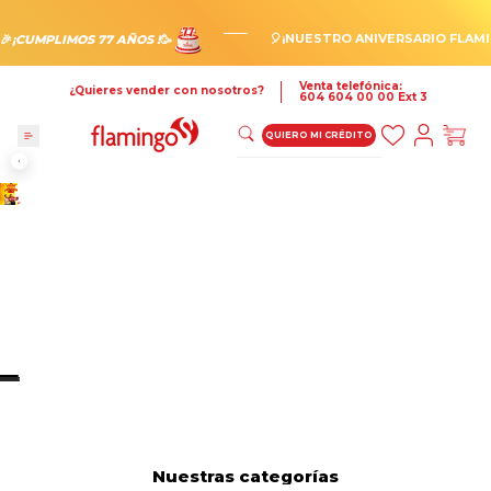
Ir
al
contenido
🎈¡NUESTRO ANIVERSARIO FLAMI
🎉
¡CUMPLIMOS 77 AÑOS !
🥳
Venta telefónica:
¿Quieres vender con nosotros?
604 604 00 00 Ext 3
QUIERO MI CRÉDITO
Nuestras categorías